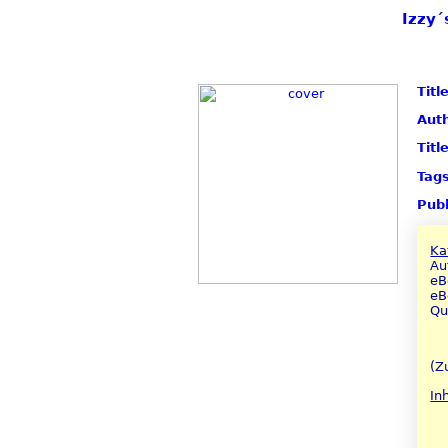
Izzy´
Title
Auth
Titl
Tags
Publ
Ka
Au
eB
eB
Qu
(Z
In