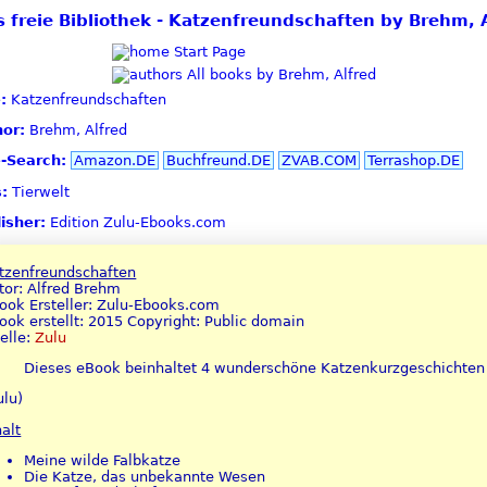
s freie Bibliothek - Katzenfreundschaften by Brehm, 
Start Page
All books by Brehm, Alfred
:
Katzenfreundschaften
or:
Brehm, Alfred
e-Search:
Amazon.DE
Buchfreund.DE
ZVAB.COM
Terrashop.DE
:
Tierwelt
isher:
Edition Zulu-Ebooks.com
tzenfreundschaften
tor: Alfred Brehm
ook Ersteller: Zulu-Ebooks.com
ook erstellt: 2015 Copyright: Public domain
elle:
Zulu
Dieses eBook beinhaltet 4 wunderschöne Katzenkurzgeschichten 
ulu)
halt
Meine wilde Falbkatze
Die Katze, das unbekannte Wesen