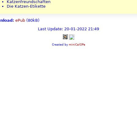
Katzenfreundschaften
Die Katzen-Etikette
nload:
ePub
(80kB)
Last Update: 20-01-2022 21:49
Created by
miniCalOPe