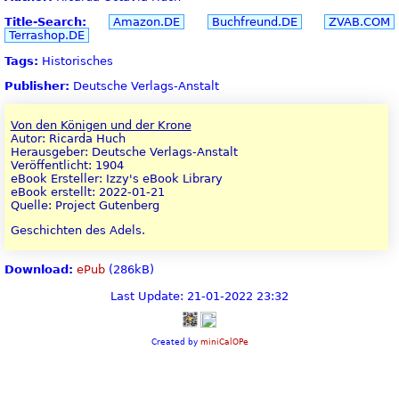
Title-Search:
Amazon.DE
Buchfreund.DE
ZVAB.COM
Terrashop.DE
Tags:
Historisches
Publisher:
Deutsche Verlags-Anstalt
Von den Königen und der Krone
Autor: Ricarda Huch
Herausgeber: Deutsche Verlags-Anstalt
Veröffentlicht: 1904
eBook Ersteller: Izzy's eBook Library
eBook erstellt: 2022-01-21
Quelle: Project Gutenberg
Geschichten des Adels.
Download:
ePub
(286kB)
Last Update: 21-01-2022 23:32
Created by
miniCalOPe