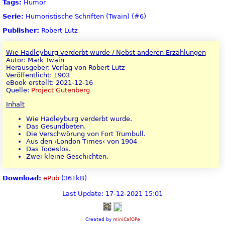
Tags:
Humor
Serie:
Humoristische Schriften (Twain) (#6)
Publisher:
Robert Lutz
Wie Hadleyburg verderbt wurde / Nebst anderen Erzählungen
Autor: Mark Twain
Herausgeber: Verlag von Robert Lutz
Veröffentlicht: 1903
eBook erstellt: 2021-12-16
Quelle:
Project Gutenberg
Inhalt
Wie Hadleyburg verderbt wurde.
Das Gesundbeten.
Die Verschwörung von Fort Trumbull.
Aus den ›London Times‹ von 1904
Das Todeslos.
Zwei kleine Geschichten.
Download:
ePub
(361kB)
Last Update: 17-12-2021 15:01
Created by
miniCalOPe