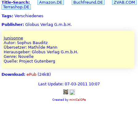
Title-Search:
Amazon.DE
Buchfreund.DE
ZVAB.COM
Terrashop.DE
Tags:
Verschiedenes
Publisher:
Globus Verlag G.m.b.H.
Junisonne
Autor: Sophus Bauditz
Übersetzer: Mathilde Mann
Herausgeber: Globus Verlag G.m.b.H.
Genre: Novelle
Quelle: Project Gutenberg
Download:
ePub
(24kB)
Last Update: 07-03-2011 10:07
Created by
miniCalOPe