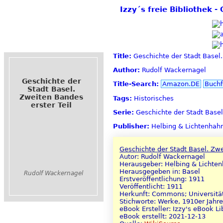
Izzy´s freie Bibliothek 
Title:
Geschichte der Stadt Basel.
Author:
Rudolf Wackernagel
Geschichte der
Title-Search:
Amazon.DE
Buchf
Stadt Basel.
Zweiten Bandes
Tags:
Historisches
erster Teil
Serie:
Geschichte der Stadt Basel
Publisher:
Helbing & Lichtenhah
Geschichte der Stadt Basel. Zwe
Autor: Rudolf Wackernagel
Herausgeber: Helbing & Lichte
Herausgegeben in: Basel
Rudolf Wackernagel
Erstveröffentlichung: 1911
Veröffentlicht: 1911
Herkunft: Commons; Universität
Stichworte: Werke, 1910er Jahr
eBook Ersteller: Izzy's eBook Li
eBook erstellt: 2021-12-13