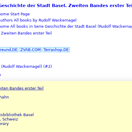
- Geschichte der Stadt Basel. Zweiten Bandes erster T
Start Page
All books by Rudolf Wackernagel
All books in Serie Geschichte der Stadt Basel (Rudolf Wackerna
 Zweiten Bandes erster Teil
reund.DE
ZVAB.COM
Terrashop.DE
 (Rudolf Wackernagel) (#2)
n
iten Bandes erster Teil
nhahn
sbibliothek Basel
e, Schweiz
brary