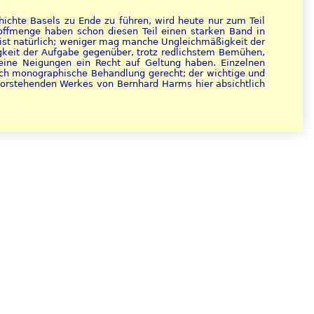
ichte Basels zu Ende zu führen, wird heute nur zum Teil
toffmenge haben schon diesen Teil einen starken Band in
 ist natürlich; weniger mag manche Ungleichmäßigkeit der
igkeit der Aufgabe gegenüber, trotz redlichstem Bemühen,
eine Neigungen ein Recht auf Geltung haben. Einzelnen
rch monographische Behandlung gerecht; der wichtige und
evorstehenden Werkes von Bernhard Harms hier absichtlich