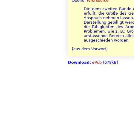
Quelle:
WikiSource
Die dem zweiten Bande di
erfüllt; die Größe des 
Anspruch nehmen lassen. 
Darstellung gebilligt we
die Fähigkeiten des Arb
Problemen, wie z. B.: G
umfassende Bereich alles
ausgeschieden worden.
(aus dem Vorwort)
Download:
ePub
(678kB)