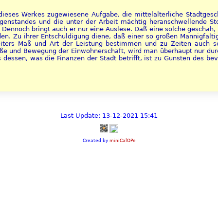
eses Werkes zugewiesene Aufgabe, die mittelalterliche Stadtgesch
Gegenstandes und die unter der Arbeit mächtig heranschwellende S
Dennoch bringt auch er nur eine Auslese. Daß eine solche geschah,
rden. Zu ihrer Entschuldigung diene, daß einer so großen Mannigfalt
eiters Maß und Art der Leistung bestimmen und zu Zeiten auch s
röße und Bewegung der Einwohnerschaft, wird man überhaupt nur du
 dessen, was die Finanzen der Stadt betrifft, ist zu Gunsten des b
Last Update: 13-12-2021 15:41
Created by
miniCalOPe