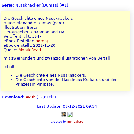
Serie:
Nussknacker (Dumas) (#1)
Die Geschichte eines Nussknackers
Autor: Alexandre Dumas (père)
Illustration: Bertall
Herausgeber: Chapman and Hall
Veröffentlicht: 1847
eBook Ersteller:
hornhj
eBook erstellt: 2021-11-20
Quelle:
MobileRead
mit zweihundert und zwanzig Illustrationen von Bertall
Inhalt
Die Geschichte eines Nussknackers.
Die Geschichte von der Haselnuss Krakatuk und der
Prinzessin Pirlipate.
Download:
ePub
(17,010kB)
Last Update: 03-12-2021 09:34
Created by
miniCalOPe