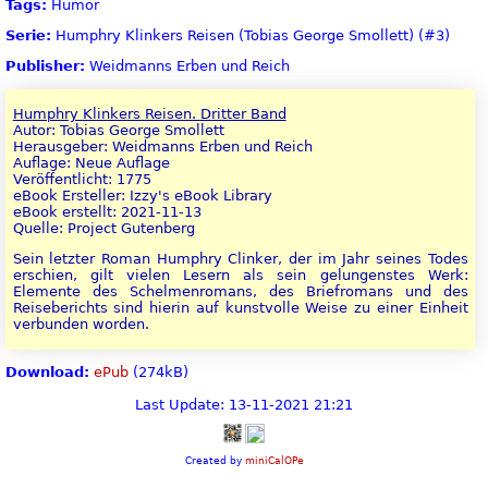
Tags:
Humor
Serie:
Humphry Klinkers Reisen (Tobias George Smollett) (#3)
Publisher:
Weidmanns Erben und Reich
Humphry Klinkers Reisen. Dritter Band
Autor: Tobias George Smollett
Herausgeber: Weidmanns Erben und Reich
Auflage: Neue Auflage
Veröffentlicht: 1775
eBook Ersteller: Izzy's eBook Library
eBook erstellt: 2021-11-13
Quelle: Project Gutenberg
Sein letzter Roman Humphry Clinker, der im Jahr seines Todes
erschien, gilt vielen Lesern als sein gelungenstes Werk:
Elemente des Schelmenromans, des Briefromans und des
Reiseberichts sind hierin auf kunstvolle Weise zu einer Einheit
verbunden worden.
Download:
ePub
(274kB)
Last Update: 13-11-2021 21:21
Created by
miniCalOPe