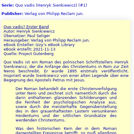
Serie:
Quo vadis (Henryk Sienkiewicz) (#1)
Publisher:
Verlag von Philipp Reclam jun.
Quo vadis? Erster Band
Autor: Henryk Sienkiewicz
Übersetzer: Paul Seliger
Herausgeber: Verlag von Philipp Reclam jun.
eBook Ersteller: Izzy's eBook Library
eBook erstellt: 2021-11-13
Quelle: Project Gutenberg
Quo Vadis ist ein Roman des polnischen Schriftstellers Henryk
Sienkiewicz, der die Anfänge des Christentums in Rom zur Zeit
Neros beschreibt. Er wurde 1895 erstmals veröffentlicht.
Inspiriert wurde Sienkiewicz von einer alten Legende über eine
Begegnung des Apostels Petrus mit Jesus.
Der Roman behandelt die erste Christenverfolgung
unter Nero und zeichnet sich namentlich durch die
darin enthaltenen glänzenden Schilderungen und
die Feinheit der psychologischen Analyse aus,
sowie durch die meisterhafte Gegenüberstellung
des in den grauenhaftesten Lastern versunkenen
Heidentums und der sittlichen Grundsätze des
werdenden Christentums.
Was den historischen Kern der in dem Roman
dargestellten Ereignisse betrifft, so muß allerdings