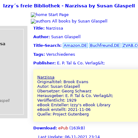
Izzy´s freie Bibliothek - Narzissa by Susan Glaspell
Start Page
All books by Susan Glaspell
Title:
Narzissa
Author:
Susan Glaspell
sa
Title-Search:
Amazon.DE
Buchfreund.DE
ZVAB.
Tags:
Verschiedenes
Publisher:
E. P. Tal & Co. Verlag&lt;
Narzissa
Originaltitel: Brook Evans
Autor: Susan Glaspell
Übersetzer: Georg Schwarz
Herausgeber: E. P. Tal & Co. Verlag&lt;
Veröffentlicht: 1929
spell
eBook Ersteller: Izzy's eBook Library
eBook erstellt: 2021-11-06
Quelle: Project Gutenberg
Download:
ePub
(163kB)
Last Update: 06-11-2021 23:14