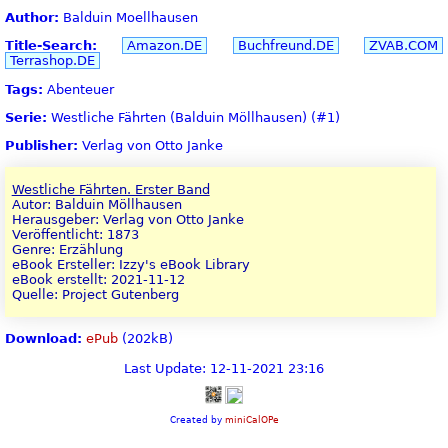
Author:
Balduin Moellhausen
Title-Search:
Amazon.DE
Buchfreund.DE
ZVAB.COM
Terrashop.DE
Tags:
Abenteuer
Serie:
Westliche Fährten (Balduin Möllhausen) (#1)
Publisher:
Verlag von Otto Janke
Westliche Fährten. Erster Band
Autor: Balduin Möllhausen
Herausgeber: Verlag von Otto Janke
Veröffentlicht: 1873
Genre: Erzählung
eBook Ersteller: Izzy's eBook Library
eBook erstellt: 2021-11-12
Quelle: Project Gutenberg
Download:
ePub
(202kB)
Last Update: 12-11-2021 23:16
Created by
miniCalOPe