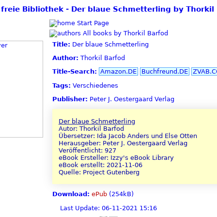
 freie Bibliothek - Der blaue Schmetterling by Thorkil
Start Page
All books by Thorkil Barfod
Title:
Der blaue Schmetterling
Author:
Thorkil Barfod
Title-Search:
Amazon.DE
Buchfreund.DE
ZVAB.
Tags:
Verschiedenes
Publisher:
Peter J. Oestergaard Verlag
Der blaue Schmetterling
Autor: Thorkil Barfod
Übersetzer: Ida Jacob Anders und Else Otten
Herausgeber: Peter J. Oestergaard Verlag
Veröffentlicht: 927
eBook Ersteller: Izzy's eBook Library
eBook erstellt: 2021-11-06
Quelle: Project Gutenberg
Download:
ePub
(254kB)
Last Update: 06-11-2021 15:16