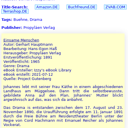
Title-Search:
Amazon.DE
Buchfreund.DE
ZVAB.COM
Terrashop.DE
Tags:
Buehne, Drama
Publisher:
Propyläen Verlag
Einsame Menschen
Autor: Gerhart Hauptmann
Bearbeitung: Hans-Egon Haß
Herausgeber: Propyläen Verlag
Erstveröffentlichung: 1891
Veröffentlicht: 1965
Genre: Drama
eBook Ersteller: Izzy's eBook Library
eBook erstellt: 2021-07-12
Quelle: Project Gutenberg
Johannes lebt mit seiner Frau Käthe in einem abgeschiedenen
Landhaus am Müggelsee. Dann tritt die selbstbewusste,
gebildete Anna auf den Plan. Johannes' Mutter blickt
argwöhnisch auf das, was sich da anbahnt.
Das Drama is entstanden zwischen dem 17. August und 23.
November 1890, die Uraufführung erfolgte am 11. Januar 1891
durch die Freie Bühne am Residenztheater Berlin unter der
Regie von Cord Hachmann mit Emanuel Reicher als Johannes
Vockerat.