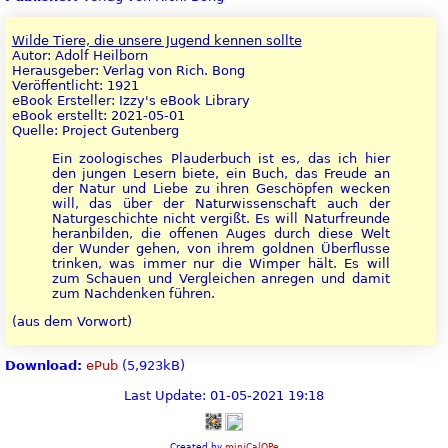
Wilde Tiere, die unsere Jugend kennen sollte
Autor: Adolf Heilborn
Herausgeber: Verlag von Rich. Bong
Veröffentlicht: 1921
eBook Ersteller: Izzy's eBook Library
eBook erstellt: 2021-05-01
Quelle: Project Gutenberg
Ein zoologisches Plauderbuch ist es, das ich hier
den jungen Lesern biete, ein Buch, das Freude an
der Natur und Liebe zu ihren Geschöpfen wecken
will, das über der Naturwissenschaft auch der
Naturgeschichte nicht vergißt. Es will Naturfreunde
heranbilden, die offenen Auges durch diese Welt
der Wunder gehen, von ihrem goldnen Überflusse
trinken, was immer nur die Wimper hält. Es will
zum Schauen und Vergleichen anregen und damit
zum Nachdenken führen.
(aus dem Vorwort)
Download:
ePub
(5,923kB)
Last Update: 01-05-2021 19:18
Created by
miniCalOPe