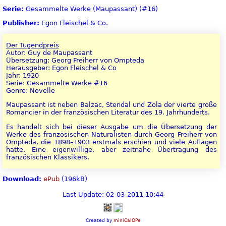
Serie:
Gesammelte Werke (Maupassant) (#16)
Publisher:
Egon Fleischel & Co.
Der Tugendpreis
Autor: Guy de Maupassant
Übersetzung: Georg Freiherr von Ompteda
Herausgeber: Egon Fleischel & Co
Jahr: 1920
Serie: Gesammelte Werke #16
Genre: Novelle
Maupassant ist neben Balzac, Stendal und Zola der vierte große
Romancier in der französischen Literatur des 19. Jahrhunderts.
Es handelt sich bei dieser Ausgabe um die Übersetzung der
Werke des französischen Naturalisten durch Georg Freiherr von
Ompteda, die 1898–1903 erstmals erschien und viele Auflagen
hatte. Eine eigenwillige, aber zeitnahe Übertragung des
französischen Klassikers.
Download:
ePub
(196kB)
Last Update: 02-03-2011 10:44
Created by
miniCalOPe