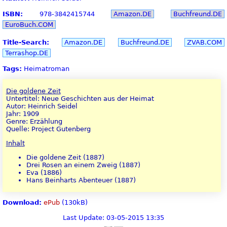
ISBN:
978-3842415744
Amazon.DE
Buchfreund.DE
EuroBuch.COM
Title-Search:
Amazon.DE
Buchfreund.DE
ZVAB.COM
Terrashop.DE
Tags:
Heimatroman
Die goldene Zeit
Untertitel: Neue Geschichten aus der Heimat
Autor: Heinrich Seidel
Jahr: 1909
Genre: Erzählung
Quelle: Project Gutenberg
Inhalt
Die goldene Zeit (1887)
Drei Rosen an einem Zweig (1887)
Eva (1886)
Hans Beinharts Abenteuer (1887)
Download:
ePub
(130kB)
Last Update: 03-05-2015 13:35