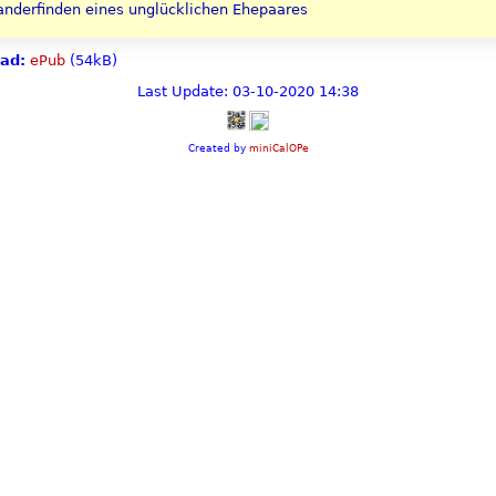
anderfinden eines unglücklichen Ehepaares
ad:
ePub
(54kB)
Last Update: 03-10-2020 14:38
Created by
miniCalOPe