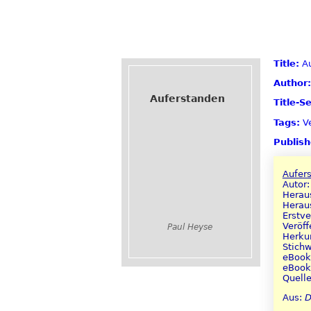
Title:
Au
Author:
Auferstanden
Title-S
Tags:
Ve
Publish
Aufer
Autor:
Heraus
Herau
Erstve
Veröff
Paul Heyse
Herku
Stichw
eBook 
eBook 
Quell
Aus:
D