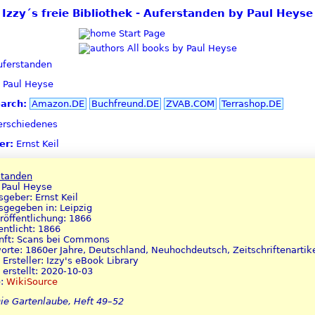
Izzy´s freie Bibliothek - Auferstanden by Paul Heyse
Start Page
All books by Paul Heyse
ferstanden
Paul Heyse
earch:
Amazon.DE
Buchfreund.DE
ZVAB.COM
Terrashop.DE
rschiedenes
er:
Ernst Keil
standen
 Paul Heyse
geber: Ernst Keil
sgegeben in: Leipzig
röffentlichung: 1866
entlicht: 1866
nft: Scans bei Commons
orte: 1860er Jahre, Deutschland, Neuhochdeutsch, Zeitschriftenartikel
Ersteller: Izzy's eBook Library
erstellt: 2020-10-03
e:
WikiSource
ie Gartenlaube, Heft 49–52