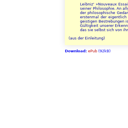
Leibniz' »Nouveaux Essa
seiner Philosophie. An al
der philosophische Gedan
erstenmal der eigentlich
geistigen Bestrebungen i
Gültigkeit unserer Erkenn
das sie selbst sich von i
(aus der Einleitung)
Download:
ePub
(92kB)