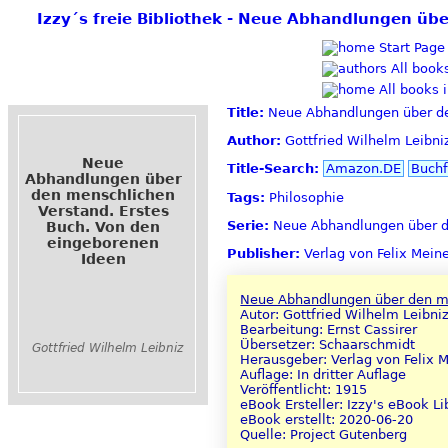
Izzy´s freie Bibliothek - Neue Abhandlungen üb
Start Page
All books
All books 
Title:
Neue Abhandlungen über den
Author:
Gottfried Wilhelm Leibni
Neue
Title-Search:
Amazon.DE
Buchf
Abhandlungen über
den menschlichen
Tags:
Philosophie
Verstand. Erstes
Serie:
Neue Abhandlungen über de
Buch. Von den
eingeborenen
Publisher:
Verlag von Felix Mein
Ideen
Neue Abhandlungen über den me
Autor: Gottfried Wilhelm Leibni
Bearbeitung: Ernst Cassirer
Übersetzer: Schaarschmidt
Gottfried Wilhelm Leibniz
Herausgeber: Verlag von Felix 
Auflage: In dritter Auflage
Veröffentlicht: 1915
eBook Ersteller: Izzy's eBook Li
eBook erstellt: 2020-06-20
Quelle: Project Gutenberg