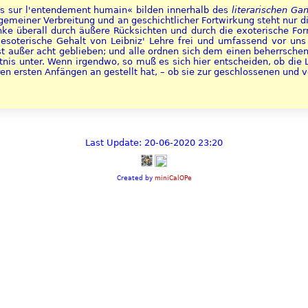
is sur l'entendement humain« bilden innerhalb des
literarischen Ga
lgemeiner Verbreitung und an geschichtlicher Fortwirkung steht nur d
ke überall durch äußere Rücksichten und durch die exoterische For
 esoterische Gehalt von Leibniz' Lehre frei und umfassend vor uns
st außer acht geblieben; und alle ordnen sich dem einen beherrsch
tnis unter. Wenn irgendwo, so muß es sich hier entscheiden, ob die L
hren ersten Anfängen an gestellt hat, – ob sie zur geschlossenen und 
Last Update: 20-06-2020 23:20
Created by
miniCalOPe