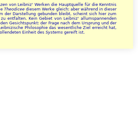
nzen
von Leibniz' Werken die Hauptquelle für die Kenntnis
ie
Theodicee
diesem Werke gleich: aber während in dieser
m der Darstellung gebunden bleibt, scheint sich hier zum
 zu entfalten. Kein Gebiet von Leibniz' allumspannenden
enden Gesichtspunkt: der Frage nach dem Ursprung und der
eibnizische Philosophie das wesentliche Ziel erreicht hat,
vollendeten Einheit des
Systems
gereift ist.