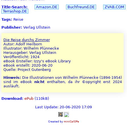
Title-Search:
Amazon.DE
Buchfreund.DE
ZVAB.COM
Terrashop.DE
Tags:
Reise
Publisher:
Verlag Ullstein
Die Reise durchs Zimmer
Autor: Adolf Heilborn
Illustrator: Wilhelm Plünnecke
Herausgeber: Verlag Ullstein
Veröffentlicht: 1924
eBook Ersteller: Izzy's eBook Library
eBook erstellt: 2020-06-20
Quelle: Project Gutenberg
Hinweis:
Die Illustrationen von Wilhelm Plünnecke (1894-1954)
sind im eBook
nicht
enthalten, da ihr ©opyright erst 2024
ausläuft.
Download:
ePub
(110kB)
Last Update: 20-06-2020 17:09
Created by
miniCalOPe