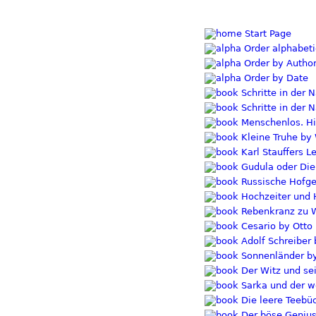
Start Page
Order alphabeti
Order by Autho
Order by Date
Schritte in der N
Schritte in der N
Menschenlos. Hio
Kleine Truhe by
Karl Stauffers 
Gudula oder Die
Russische Hofge
Hochzeiter und H
Rebenkranz zu W
Cesario by Otto
Adolf Schreiber
Sonnenländer b
Der Witz und se
Sarka und der w
Die leere Teebü
Der böse Genius 