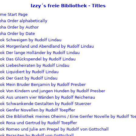
Izzy´s freie Bibliothek - Titles
Start Page
Order alphabetically
Order by Author
Order by Date
Schweigen by Rudolf Lindau
Morgenland und Abendland by Rudolf Lindau
Der lange Holländer by Rudolf Lindau
Das Glückspendel by Rudolf Lindau
Liebesheiraten by Rudolf Lindau
Liquidiert by Rudolf Lindau
Der Gast by Rudolf Lindau
Mein Bruder Benjamin by Rudolf Presber
Von Kindern und jungen Hunden by Rudolf Presber
Aus unsern vier Wänden by Rudolf Reichenau
Schwankende Gestalten by Rudolf Stuerzer
Genfer Novellen by Rudolf Toepffer
Die Bibliothek meines Oheims / Eine Genfer Novelle by Rudolf Toe
Rosa und Gertrud by Rudolf Toepffer
Romeo und Julie am Pregel by Rudolf von Gottschall
Parasiten by Rudolf von Gottschall