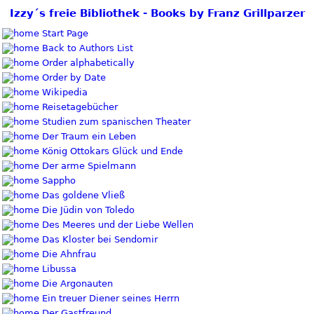
Izzy´s freie Bibliothek - Books by Franz Grillparzer
Start Page
Back to Authors List
Order alphabetically
Order by Date
Wikipedia
Reisetagebücher
Studien zum spanischen Theater
Der Traum ein Leben
König Ottokars Glück und Ende
Der arme Spielmann
Sappho
Das goldene Vließ
Die Jüdin von Toledo
Des Meeres und der Liebe Wellen
Das Kloster bei Sendomir
Die Ahnfrau
Libussa
Die Argonauten
Ein treuer Diener seines Herrn
Der Gastfreund